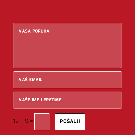
=
12 + 9
POŠALJI